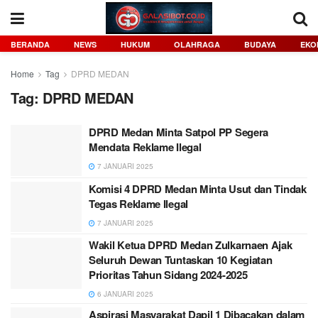
BERANDA
NEWS
HUKUM
OLAHRAGA
BUDAYA
EKO
Home
Tag
DPRD MEDAN
Tag:
DPRD MEDAN
DPRD Medan Minta Satpol PP Segera
Mendata Reklame Ilegal
7 JANUARI 2025
Komisi 4 DPRD Medan Minta Usut dan Tindak
Tegas Reklame Ilegal
7 JANUARI 2025
Wakil Ketua DPRD Medan Zulkarnaen Ajak
Seluruh Dewan Tuntaskan 10 Kegiatan
Prioritas Tahun Sidang 2024-2025
6 JANUARI 2025
Aspirasi Masyarakat Dapil 1 Dibacakan dalam