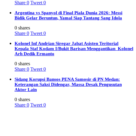
Share
0
Tweet
0
Argentina vs Spanyol di Final Piala Dunia 2026: Messi
Bidik Gelar Beruntun, Yamal Siap Tantang Sang Idola
0 shares
Share
0
Tweet
0
Kolonel Inf Andrian Siregar Jabat Asisten Teritorial
Kepala Staf Kodam I/Bukit Barisan Menggantikan Kolonel
Arh Dedik Ermanto
0 shares
Share
0
Tweet
0
Sidang Korupsi Bansos PENA Samosir di PN Medan:
Keterangan Saksi Didengar, Massa Desak Pengusutan
Aktor Lain
0 shares
Share
0
Tweet
0