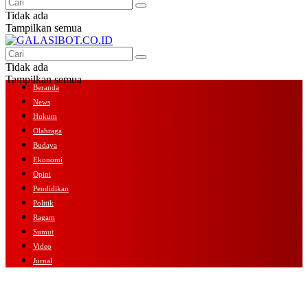
Tidak ada
Tampilkan semua
Tidak ada
Tampilkan semua
Beranda
News
Hukum
Olahraga
Budaya
Ekonomi
Opini
Pendidikan
Politik
Ragam
Sumut
Video
Jurnal