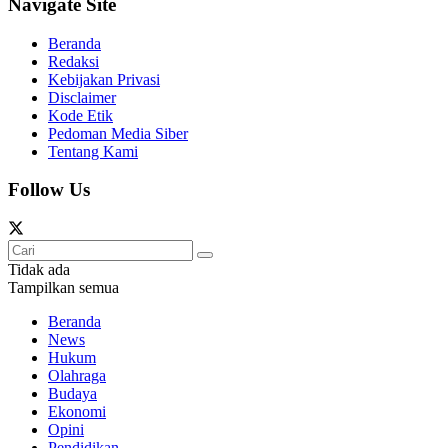
Navigate Site
Beranda
Redaksi
Kebijakan Privasi
Disclaimer
Kode Etik
Pedoman Media Siber
Tentang Kami
Follow Us
Tidak ada
Tampilkan semua
Beranda
News
Hukum
Olahraga
Budaya
Ekonomi
Opini
Pendidikan