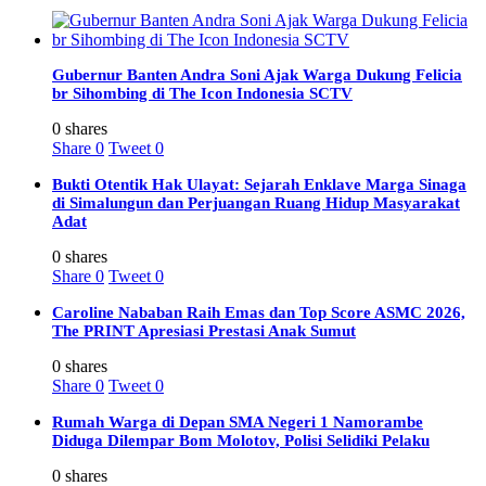
Gubernur Banten Andra Soni Ajak Warga Dukung Felicia
br Sihombing di The Icon Indonesia SCTV
0 shares
Share
0
Tweet
0
Bukti Otentik Hak Ulayat: Sejarah Enklave Marga Sinaga
di Simalungun dan Perjuangan Ruang Hidup Masyarakat
Adat
0 shares
Share
0
Tweet
0
Caroline Nababan Raih Emas dan Top Score ASMC 2026,
The PRINT Apresiasi Prestasi Anak Sumut
0 shares
Share
0
Tweet
0
Rumah Warga di Depan SMA Negeri 1 Namorambe
Diduga Dilempar Bom Molotov, Polisi Selidiki Pelaku
0 shares