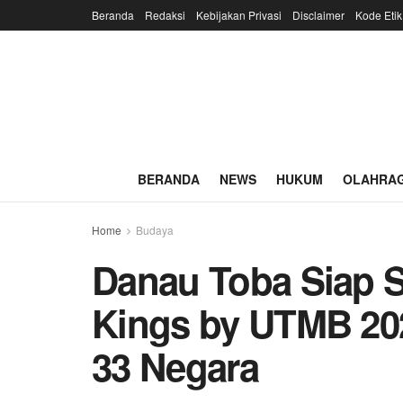
Beranda
Redaksi
Kebijakan Privasi
Disclaimer
Kode Etik
BERANDA
NEWS
HUKUM
OLAHRA
Home
Budaya
Danau Toba Siap S
Kings by UTMB 2026
33 Negara