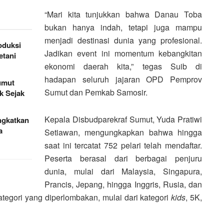
“Mari kita tunjukkan bahwa Danau Toba
bukan hanya indah, tetapi juga mampu
menjadi destinasi dunia yang profesional.
oduksi
Jadikan event ini momentum kebangkitan
etani
ekonomi daerah kita,” tegas Suib di
hadapan seluruh jajaran OPD Pemprov
umut
Sumut dan Pemkab Samosir.
k Sejak
Kepala Disbudparekraf Sumut, Yuda Pratiwi
ngkatkan
a
Setiawan, mengungkapkan bahwa hingga
saat ini tercatat 752 pelari telah mendaftar.
Peserta berasal dari berbagai penjuru
dunia, mulai dari Malaysia, Singapura,
Prancis, Jepang, hingga Inggris, Rusia, dan
ategori yang diperlombakan, mulai dari kategori
kids
, 5K,