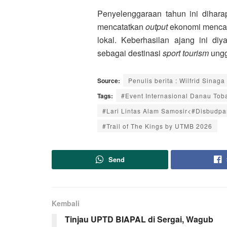
Penyelenggaraan tahun ini diha
mencatatkan
output
ekonomi mencapa
lokal. Keberhasilan ajang ini d
sebagai destinasi
sport tourism
unggu
Source:
Penulis berita : Wilfrid Sinaga
Tags:
#Event Internasional Danau Tob
#Lari Lintas Alam Samosir<#Disbudpa
#Trail of The Kings by UTMB 2026
Send
Kembali
Tinjau UPTD BIAPAL di Sergai, Wagub