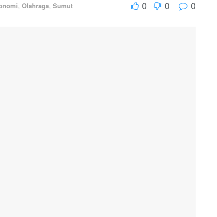
0
0
0
onomi
,
Olahraga
,
Sumut