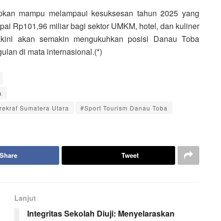
rapkan mampu melampaui kesuksesan tahun 2025 yang
i Rp101,96 miliar bagi sektor UMKM, hotel, dan kuliner
iyakini akan semakin mengukuhkan posisi Danau Toba
lan di mata internasional.(*)
a
rekraf Sumatera Utara
#Sport Tourism Danau Toba
Share
Tweet
Lanjut
Integritas Sekolah Diuji: Menyelaraskan