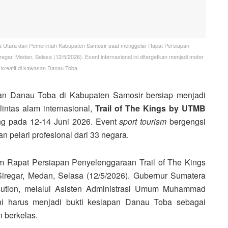
Utara dan Pemerintah Kabupaten Samosir saat menggelar Rapat Persiapan
egar, Medan, Selasa (12/5/2026). Event internasional ini ditargetkan menjadi motor
kreatif di kawasan Danau Toba.
san Danau Toba di Kabupaten Samosir bersiap menjadi
lintas alam internasional,
Trail of The Kings by UTMB
ng pada 12-14 Juni 2026. Event
sport tourism
bergengsi
san pelari profesional dari 33 negara.
am Rapat Persiapan Penyelenggaraan Trail of The Kings
iregar, Medan, Selasa (12/5/2026). Gubernur Sumatera
ution, melalui Asisten Administrasi Umum Muhammad
i harus menjadi bukti kesiapan Danau Toba sebagai
n berkelas.