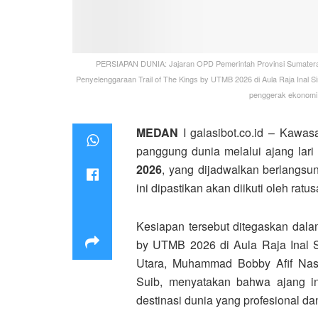
PERSIAPAN DUNIA: Jajaran OPD Pemerintah Provinsi Sumatera 
Penyelenggaraan Trail of The Kings by UTMB 2026 di Aula Raja Inal Sir
penggerak ekonomi 
MEDAN
I galasibot.co.id – Kawa
panggung dunia melalui ajang lari 
2026
, yang dijadwalkan berlangsu
ini dipastikan akan diikuti oleh ratu
Kesiapan tersebut ditegaskan dal
by UTMB 2026 di Aula Raja Inal S
Utara, Muhammad Bobby Afif Nas
Suib, menyatakan bahwa ajang in
destinasi dunia yang profesional da