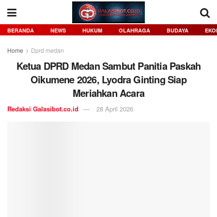
BERANDA
NEWS
HUKUM
OLAHRAGA
BUDAYA
EKO
Home
Dprd medan
Ketua DPRD Medan Sambut Panitia Paskah
Oikumene 2026, Lyodra Ginting Siap
Meriahkan Acara
Redaksi Galasibot.co.id
28 April 2026