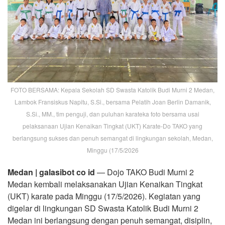
FOTO BERSAMA: Kepala Sekolah SD Swasta Katolik Budi Murni 2 Medan,
Lambok Fransiskus Napitu, S.Si., bersama Pelatih Joan Berlin Damanik,
S.Si., MM., tim penguji, dan puluhan karateka foto bersama usai
pelaksanaan Ujian Kenaikan Tingkat (UKT) Karate-Do TAKO yang
berlangsung sukses dan penuh semangat di lingkungan sekolah, Medan,
Minggu (17/5/2026
Medan | galasibot co id
— Dojo TAKO Budi Murni 2
Medan kembali melaksanakan Ujian Kenaikan Tingkat
(UKT) karate pada Minggu (17/5/2026). Kegiatan yang
digelar di lingkungan SD Swasta Katolik Budi Murni 2
Medan ini berlangsung dengan penuh semangat, disiplin,