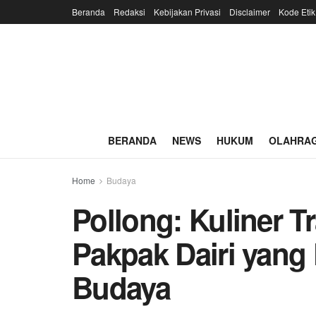
Beranda
Redaksi
Kebijakan Privasi
Disclaimer
Kode Etik
BERANDA
NEWS
HUKUM
OLAHRA
Home
Budaya
Pollong: Kuliner T
Pakpak Dairi yang
Budaya